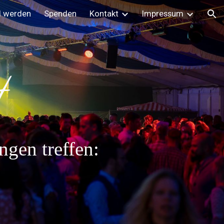
d werden
Spenden
Kontakt
Impressum
ion
t
ngen treffen: