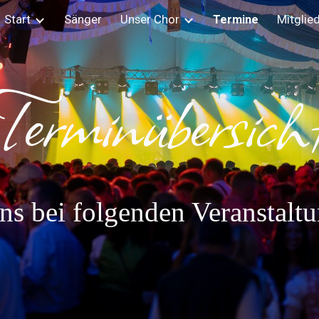
Start
Sänger
Unser Chor
Termine
Mitglie
ip to main content
Skip to navigat
Terminübersich
ns bei folgenden Veranstaltu